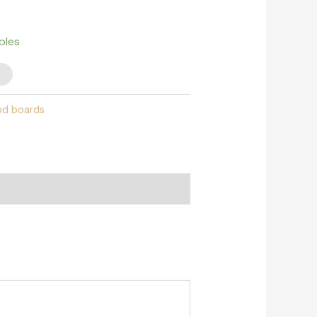
ibles
od boards