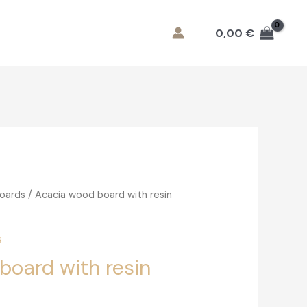
0,00
€
oards
/ Acacia wood board with resin
s
board with resin