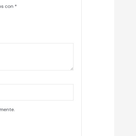
os con
*
omente.