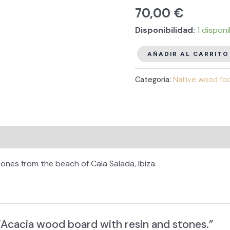
70,00
€
Disponibilidad:
1 dispon
Acacia
AÑADIR AL CARRITO
wood
Categoría:
Native wood fo
board
with
resin
and
stones.
cantidad
nes from the beach of Cala Salada, Ibiza.
 “Acacia wood board with resin and stones.”